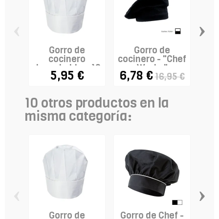
‹
›
Gorro de
Gorro de
D
cocinero
cocinero - "Chef
desechable x 10
Works"
5,95 €
6,78 €
16,95 €
- modelo...
10 otros productos en la
misma categoría:
‹
›
Gorro de
Gorro de Chef -
Gor