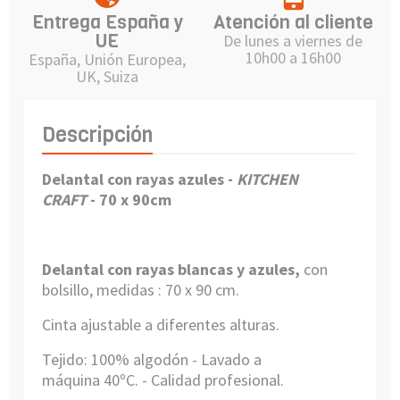
Entrega España y
Atención al cliente
UE
De lunes a viernes de
10h00 a 16h00
España, Unión Europea,
UK, Suiza
Descripción
Delantal con rayas azules
-
KITCHEN
CRAFT
-
70 x 90cm
Delantal
con rayas blancas y azules,
con
bolsillo, medidas : 70 x 90 cm.
Cinta ajustable a diferentes alturas.
Tejido
:
100
%
algodón - L
avado a
máquina
40º
C.
- C
alidad profesional.