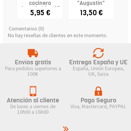
cocinero
"Augustin"
desechable x 10
5,95 €
13,50 €
- modelo...
Comentarios (0)
No hay reseñas de clientes en este momento.
Envíos gratis
Entrega España y UE
Para pedidos superiores a
España, Unión Europea,
100€
UK, Suiza
Atención al cliente
Pago Seguro
De lunes a viernes de
Visa, Mastercard, PAYPAL
10h00 a 16h00