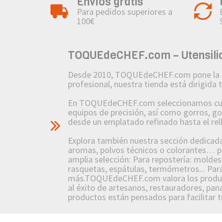
Envíos gratis
Para pedidos superiores a
100€
TOQUEdeCHEF.com – Utensilios
Desde 2010, TOQUEdeCHEF.com pone la pasió
profesional, nuestra tienda está dirigida
En TOQUEdeCHEF.com seleccionamos cuidad
equipos de precisión, así como gorros, g
desde un emplatado refinado hasta el re
Explora también nuestra sección dedicada a
aromas, polvos técnicos o colorantes… po
amplia selección: Para repostería: molde
rasquetas, espátulas, termómetros... Para
más.TOQUEdeCHEF.com valora los producto
al éxito de artesanos, restauradores, pana
productos están pensados para facilitar tu