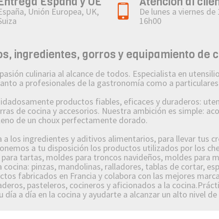
Entrega España y UE
Atención al clie
España, Unión Europea, UK,
De lunes a viernes de
Suiza
16h00
, ingredientes, gorros y equipamiento de 
n culinaria al alcance de todos. Especialista en utensilios
 tanto a profesionales de la gastronomía como a particulares
osamente productos fiables, eficaces y duraderos: utensi
orras de cocina y accesorios. Nuestra ambición es simple: a
lleno de un choux perfectamente dorado.
 los ingredientes y aditivos alimentarios, para llevar tus c
nemos a tu disposición los productos utilizados por los che
s para tartas, moldes para troncos navideños, moldes para m
 cocina: pinzas, mandolinas, ralladores, tablas de cortar, es
s fabricados en Francia y colabora con las mejores marcas
deros, pasteleros, cocineros y aficionados a la cocina.Prácti
 día a día en la cocina y ayudarte a alcanzar un alto nivel de