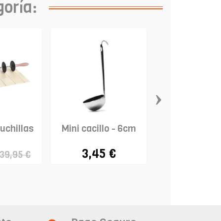
goría:
›
cuchillas
Mini cacillo - 6cm
Pesajarab
3,45 €
12,95 
39,95 €