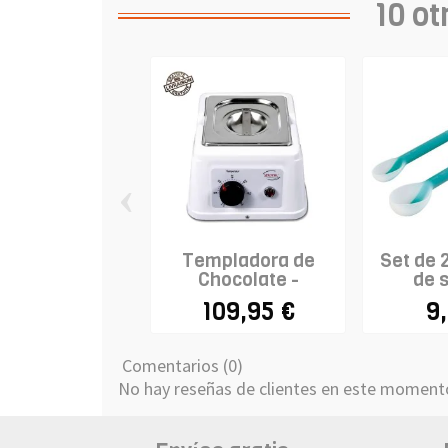
10 ot
‹
Templadora de
Set de 
Chocolate -
de s
STADTER
109,95 €
9
Comentarios (0)
No hay reseñas de clientes en este moment