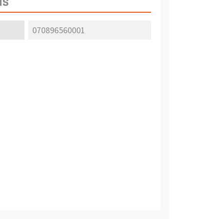
as
070896560001