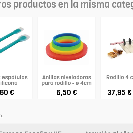
ros productos en la misma cate
2 espátulas
Anillas niveladoras
Rodillo 4 
ilicona
para rodillo - ø 4cm
,60 €
6,50 €
37,95 €
o.