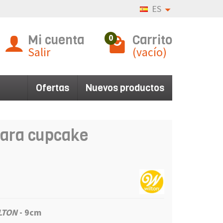
ES
Mi cuenta
Carrito
0
Salir
(vacío)
Ofertas
Nuevos productos
para cupcake
LTON
- 9cm