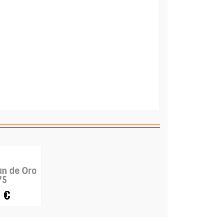
an de Oro
75
 €