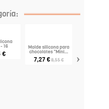
goría:
licona
 - 16
Molde silicona para
ades
chocolates "Mini...
 €
›
7,27 €
8,55 €
Tapete de sil
con medid
23,95 