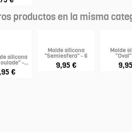
ros productos en la misma cate
Molde silicona
Molde si
"Semiesfera" - 6
"Oval"
de silicona
cavidades
cavid
oulade" -...
9,95 €
9,95
,95 €