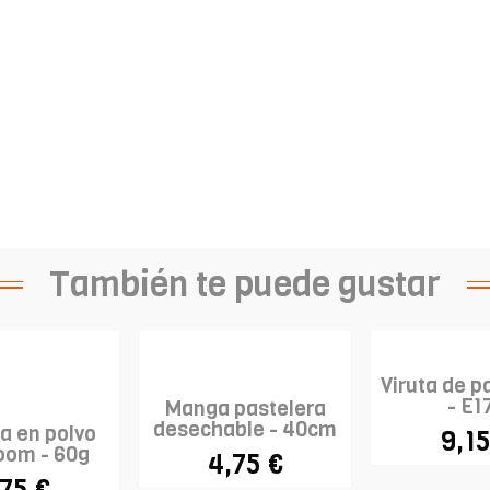
También te puede gustar
Viruta de p
- E1
Manga pastelera
desechable - 40cm
a en polvo
9,15
- IBILI...
oom - 60g
4,75 €
,75 €