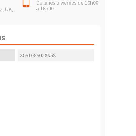
De lunes a viernes de 10h00
a 16h00
a, UK,
as
8051085028658