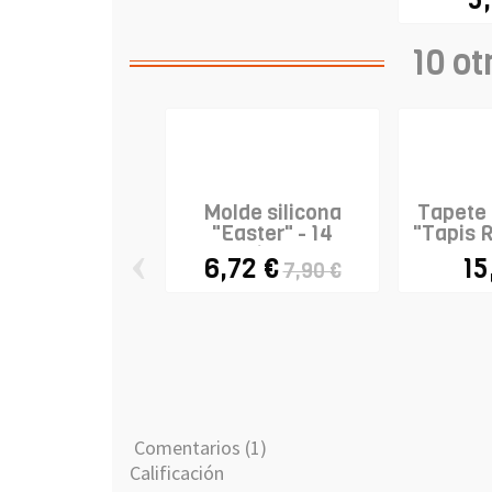
10 ot
Molde silicona
Tapete 
"Easter" - 14
"Tapis R
‹
cavidades
6,72 €
15
7,90 €
Comentarios (1)
Calificación