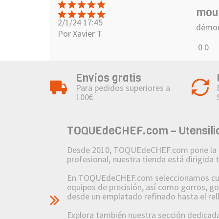
mou
2/1/24 17:45
démoul
Por Xavier T.
0
0
Envíos gratis
Para pedidos superiores a
100€
TOQUEdeCHEF.com – Utensilios
Desde 2010, TOQUEdeCHEF.com pone la pasió
profesional, nuestra tienda está dirigida
En TOQUEdeCHEF.com seleccionamos cuidad
equipos de precisión, así como gorros, g
desde un emplatado refinado hasta el re
Explora también nuestra sección dedicada a