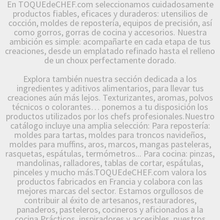
En TOQUEdeCHEF.com seleccionamos cuidadosamente
productos fiables, eficaces y duraderos: utensilios de
cocción, moldes de repostería, equipos de precisión, así
como gorros, gorras de cocina y accesorios. Nuestra
ambición es simple: acompañarte en cada etapa de tus
creaciones, desde un emplatado refinado hasta el relleno
de un choux perfectamente dorado.
Explora también nuestra sección dedicada a los
ingredientes y aditivos alimentarios, para llevar tus
creaciones aún más lejos. Texturizantes, aromas, polvos
técnicos o colorantes… ponemos a tu disposición los
productos utilizados por los chefs profesionales.Nuestro
catálogo incluye una amplia selección: Para repostería:
moldes para tartas, moldes para troncos navideños,
moldes para muffins, aros, marcos, mangas pasteleras,
rasquetas, espátulas, termómetros... Para cocina: pinzas,
mandolinas, ralladores, tablas de cortar, espátulas,
pinceles y mucho más.TOQUEdeCHEF.com valora los
productos fabricados en Francia y colabora con las
mejores marcas del sector. Estamos orgullosos de
contribuir al éxito de artesanos, restauradores,
panaderos, pasteleros, cocineros y aficionados a la
cocina.Prácticos, inspiradores y accesibles, nuestros