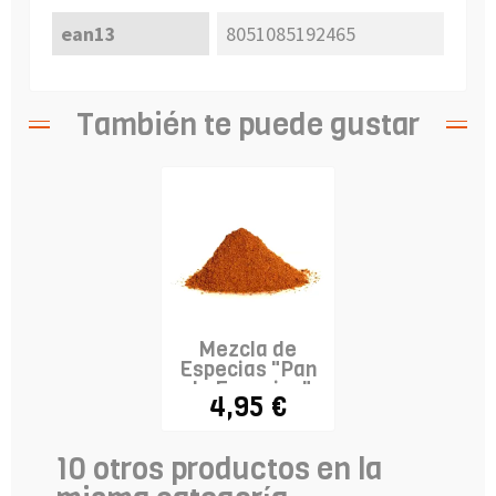
ean13
8051085192465
También te puede gustar
Mezcla de
Especias "Pan
de Especias"
4,95 €
pan...
10 otros productos en la