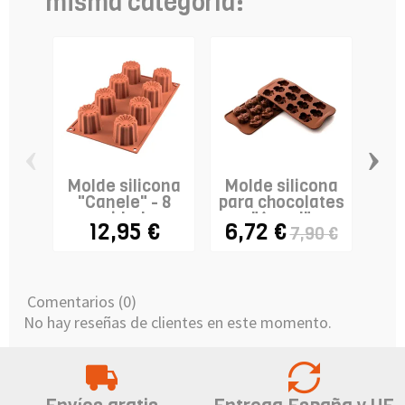
misma categoría:
‹
›
Molde silicona
Molde silicona
Mo
"Canele" - 8
para chocolates
cavidades
"Angel"
ma
12,95 €
6,72 €
7,90 €
Comentarios (0)
No hay reseñas de clientes en este momento.