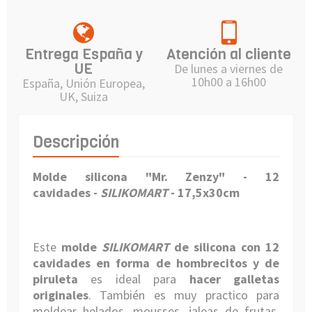
Entrega España y
Atención al cliente
UE
De lunes a viernes de
10h00 a 16h00
España, Unión Europea,
UK, Suiza
Descripción
Molde silicona "Mr. Zenzy" - 12
cavidades -
SILIKOMART
- 17,5x30cm
Este
molde
SILIKOMART
de silicona con 12
cavidades en forma de
hombrecitos y de
piruleta
es ideal para
hacer galletas
originales
. También es muy practico para
moldear helados, mousses, jaleas de frutas,