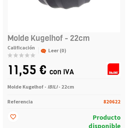
Molde Kugelhof - 22cm
Calificación
Leer (0)
11,55 €
con IVA
Molde Kugelhof -
IBILI
- 22cm
Referencia
820622
Producto
favorite_border
disponible