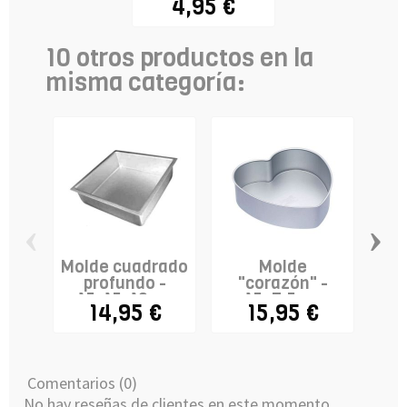
4,95 €
10 otros productos en la
misma categoría:
‹
›
Molde cuadrado
Molde
Mo
profundo -
"corazón" -
F
15x15x10cm
15x7,5cm
14,95 €
15,95 €
Comentarios (0)
No hay reseñas de clientes en este momento.