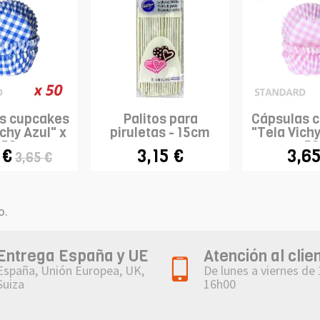
s cupcakes
Palitos para
Cápsulas 
chy Azul" x
piruletas - 15cm
"Tela Vich
50
50
 €
3,15 €
3,65
3,65 €
o.
Entrega España y UE
Atención al clie
España, Unión Europea, UK,
De lunes a viernes de
Suiza
16h00