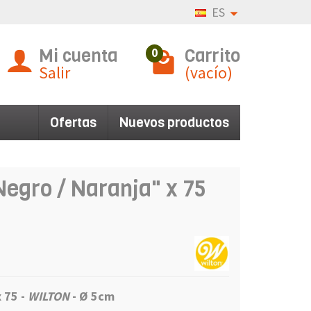
ES
Mi cuenta
Carrito
0
Salir
(vacío)
Ofertas
Nuevos productos
egro / Naranja" x 75
 75 -
WILTON
- Ø 5cm