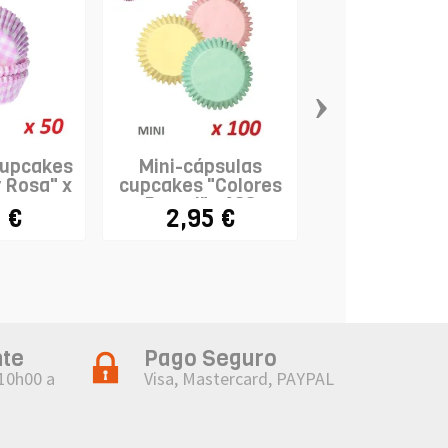
›
cupcakes
Mini-cápsulas
Mini-cápsu
y Rosa" x
cupcakes "Colores
cupcakes "Tri
Pastel" x 100
Treat" x 1
 €
2,95 €
1,03 €
2,9
nte
Pago Seguro
 10h00 a
Visa, Mastercard, PAYPAL