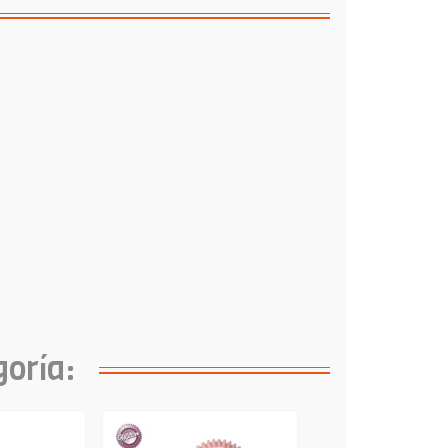
goría: