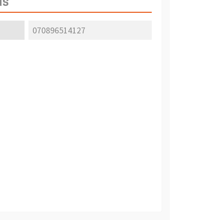
as
070896514127