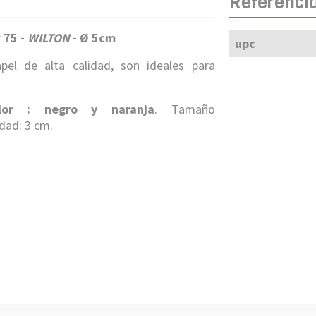
Referenci
 75 -
WILTON
- Ø 5cm
upc
pel de alta calidad, son ideales para
lor : negro y naranja
. Tamaño
dad: 3 cm.