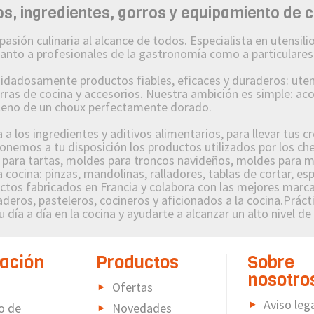
, ingredientes, gorros y equipamiento de 
n culinaria al alcance de todos. Especialista en utensilios
 tanto a profesionales de la gastronomía como a particulares
osamente productos fiables, eficaces y duraderos: utensi
orras de cocina y accesorios. Nuestra ambición es simple: a
lleno de un choux perfectamente dorado.
 los ingredientes y aditivos alimentarios, para llevar tus c
nemos a tu disposición los productos utilizados por los che
s para tartas, moldes para troncos navideños, moldes para m
 cocina: pinzas, mandolinas, ralladores, tablas de cortar, es
s fabricados en Francia y colabora con las mejores marcas
deros, pasteleros, cocineros y aficionados a la cocina.Prácti
 día a día en la cocina y ayudarte a alcanzar un alto nivel de
ación
Productos
Sobre
nosotro
Ofertas
Aviso leg
o de
Novedades