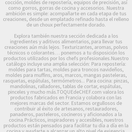
cocción, moldes de repostería, equipos de precisión, así
como gorros, gorras de cocina y accesorios. Nuestra
ambición es simple: acompañarte en cada etapa de tus
creaciones, desde un emplatado refinado hasta el relleno
de un choux perfectamente dorado.
Explora también nuestra sección dedicada a los
ingredientes y aditivos alimentarios, para llevar tus
creaciones aún más lejos. Texturizantes, aromas, polvos
técnicos o colorantes… ponemos a tu disposición los
productos utilizados por los chefs profesionales.Nuestro
catálogo incluye una amplia selección: Para repostería:
moldes para tartas, moldes para troncos navideños,
moldes para muffins, aros, marcos, mangas pasteleras,
rasquetas, espátulas, termómetros... Para cocina: pinzas,
mandolinas, ralladores, tablas de cortar, espátulas,
pinceles y mucho más.TOQUEdeCHEF.com valora los
productos fabricados en Francia y colabora con las
mejores marcas del sector. Estamos orgullosos de
contribuir al éxito de artesanos, restauradores,
panaderos, pasteleros, cocineros y aficionados a la
cocina.Prácticos, inspiradores y accesibles, nuestros
productos están pensados para facilitar tu día a día en la
cocina y ayudarte a alcanzar un alto nivel de exigencia.