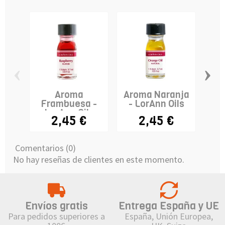
‹
›
Aroma
Aroma Naranja
Frambuesa -
- LorAnn Oils
"Bu
LorAnn Oils
- 
2,45 €
2,45 €
Comentarios (0)
No hay reseñas de clientes en este momento.
Envíos gratis
Entrega España y UE
Para pedidos superiores a
España, Unión Europea,