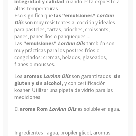
integridad y calidad
cuando está expuesto a
altas temperaturas.
Eso significa que
las "emulsiones"
LorAnn
Oils
son muy resistentes al cocción y ideales
para pasteles, tartas, brioches, croissants,
panes, panecillos o panqueques ...
Las
"emulsiones"
LorAnn Oils
también son
muy prácticas para los postres fríos o
congelados: cremas, helados, glaseados,
flanes o mousses.
Los
aromas
LorAnn Oils
son garantizados
sin
gluten y sin alcohol,
y con certificación
kosher. Utilizar
una pipeta de vidrio
para las
mediciones.
El
aroma Rom
LorAnn Oils
es soluble en agua.
Ingredientes :
agua, propilenglicol
,
aromas