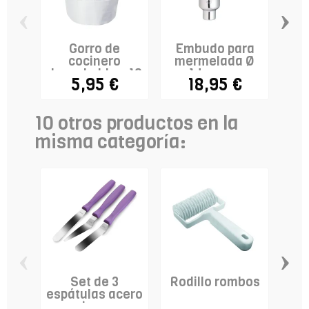
‹
›
Gorro de
Embudo para
E
cocinero
mermelada Ø
desechable x 10
14cm +...
5,95 €
18,95 €
- modelo...
10 otros productos en la
misma categoría:
‹
›
Set de 3
Rodillo rombos
Tr
espátulas acero
inox