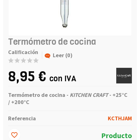
Termómetro de cocina
Calificación
Leer (0)
8,95 €
con IVA
Termómetro de cocina
-
KITCHEN CRAFT
- +25°C
/ +200°C
Referencia
KCTHJAM
Producto
favorite_border