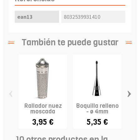
ean13
8032539931410
También te puede gustar
‹
›
Rallador nuez
Boquilla relleno
moscada
- ø 4mm
3,95 €
5,35 €
10 otros productos en la