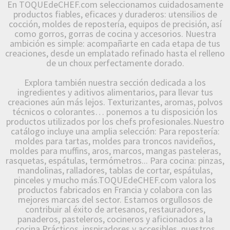
En TOQUEdeCHEF.com seleccionamos cuidadosamente
productos fiables, eficaces y duraderos: utensilios de
cocción, moldes de repostería, equipos de precisión, así
como gorros, gorras de cocina y accesorios. Nuestra
ambición es simple: acompañarte en cada etapa de tus
creaciones, desde un emplatado refinado hasta el relleno
de un choux perfectamente dorado.
Explora también nuestra sección dedicada a los
ingredientes y aditivos alimentarios, para llevar tus
creaciones aún más lejos. Texturizantes, aromas, polvos
técnicos o colorantes… ponemos a tu disposición los
productos utilizados por los chefs profesionales.Nuestro
catálogo incluye una amplia selección: Para repostería:
moldes para tartas, moldes para troncos navideños,
moldes para muffins, aros, marcos, mangas pasteleras,
rasquetas, espátulas, termómetros... Para cocina: pinzas,
mandolinas, ralladores, tablas de cortar, espátulas,
pinceles y mucho más.TOQUEdeCHEF.com valora los
productos fabricados en Francia y colabora con las
mejores marcas del sector. Estamos orgullosos de
contribuir al éxito de artesanos, restauradores,
panaderos, pasteleros, cocineros y aficionados a la
cocina.Prácticos, inspiradores y accesibles, nuestros