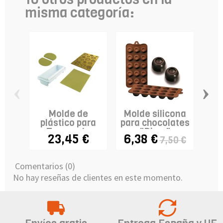
misma categoría:
‹
›
Molde de
Molde silicona
plástico para
para chocolates
s
Tronco de
"Diam"
23,45 €
6,38 €
7,50 €
Navidad -...
Comentarios (0)
No hay reseñas de clientes en este momento.