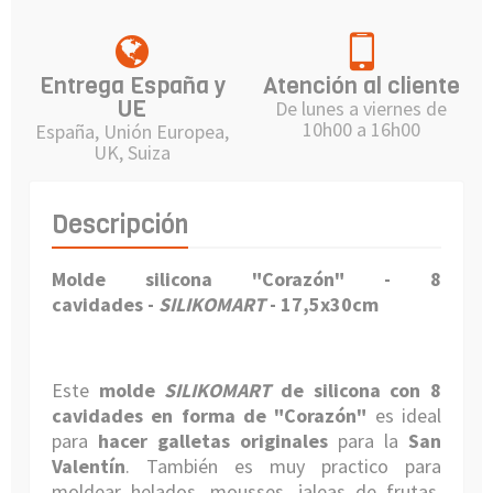
Entrega España y
Atención al cliente
UE
De lunes a viernes de
10h00 a 16h00
España, Unión Europea,
UK, Suiza
Descripción
Molde silicona "Corazón" - 8
cavidades
-
SILIKOMART
- 17,5x30cm
Este
molde
SILIKOMART
de silicona con 8
cavidades en forma de "
Corazón
"
es ideal
para
hacer galletas originales
para la
San
Valentín
. También es muy practico para
moldear helados, mousses, jaleas de frutas,