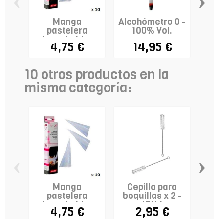
‹
›
Manga
Alcohómetro 0 -
pastelera
100% Vol.
p
desechable -
sil
4,75 €
14,95 €
40cm - IBILI...
10 otros productos en la
misma categoría:
‹
›
Manga
Cepillo para
pastelera
boquillas x 2 -
desechable -
IBILI
pas
4,75 €
2,95 €
40cm - IBILI...